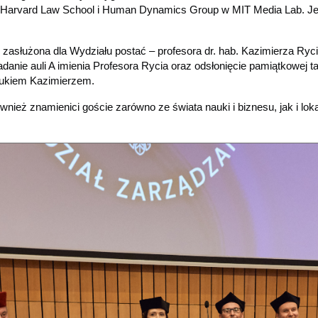
 w Harvard Law School i Human Dynamics Group w MIT Media Lab. Je
e zasłużona dla Wydziału postać – profesora dr. hab. Kazimierza Ry
nadanie auli A imienia Profesora Rycia oraz odsłonięcie pamiątkowej t
nukiem Kazimierzem.
wnież znamienici goście zarówno ze świata nauki i biznesu, jak i lok